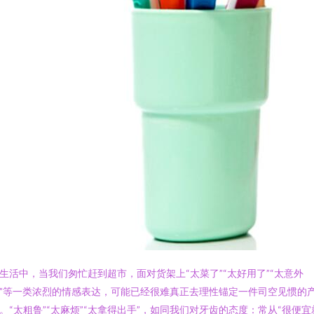
生活中，当我们匆忙赶到超市，面对货架上“太菜了”“太好用了”“太意外
”等一类浓烈的情感表达，可能已经很难真正去理性锚定一件司空见惯的
。“太粗鲁”“太麻烦”“太拿得出手”，如同我们对牙齿的态度：常从“很便宜